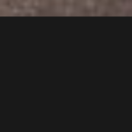
Flicorno D’oro 2026
Wir stellten uns heuer, nach 2010 wiederum dem Urteil
einer Fachjury beim internationalen Wettbewerb
Flicorno D’oro vom 27.-29.03.2026
und erzielten ein ausgezeichnetes Ergebnis.
Mit 89,42 Punkten erreichten wir den 3. Platz in der 1.
Kategorie. Ganz besonders stolz sind wir auf die